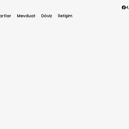
4
artlar
Mevduat
Döviz
İletişim