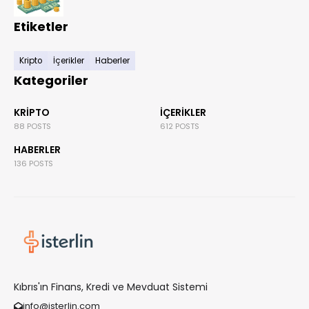
Etiketler
Kripto
İçerikler
Haberler
Kategoriler
KRIPTO
İÇERIKLER
88 POSTS
612 POSTS
HABERLER
136 POSTS
Kıbrıs'ın Finans, Kredi ve Mevduat Sistemi
info@isterlin.com