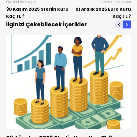
ÖNCEKI PAYLAŞIM
SONRAKI PAYLAŞIM
30 Kasım 2025 Sterlin Kuru
01 Aralık 2025 Euro Kuru
Kaç TL ?
Kaç TL ?
İlginizi Çekebilecek İçerikler