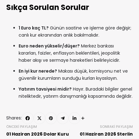
Sıkça Sorulan Sorular
1 Euro kaç TL?
Günün saatine ve işleme göre değişir;
canlı kur ekranından anlık bakılmalıdır.
Euro neden yükselir/düşer?
Merkez bankası
kararları, faizler, enflasyon beklentileri, jeopolitik
haber akışı ve sermaye hareketleri belirleyicidir.
En iyi kur nerede?
Makası düşük, komisyonu net ve
güvenilir kurumların sunduğu kurları kıyaslayın.
Yatırım tavsiyesi midir?
Hayır. Buradaki bilgiler genel
niteliktedir, yatırım danışmanlığı kapsamında değildir.
Shares:
ÖNCEKI PAYLAŞIM
SONRAKI PAYLAŞIM
01 Haziran 2026 Dolar Kuru
01 Haziran 2026 Sterlin