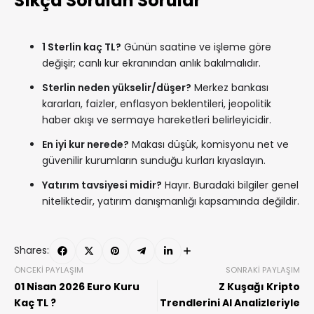
Sıkça Sorulan Sorular
1 Sterlin kaç TL?
Günün saatine ve işleme göre
değişir; canlı kur ekranından anlık bakılmalıdır.
Sterlin neden yükselir/düşer?
Merkez bankası
kararları, faizler, enflasyon beklentileri, jeopolitik
haber akışı ve sermaye hareketleri belirleyicidir.
En iyi kur nerede?
Makası düşük, komisyonu net ve
güvenilir kurumların sunduğu kurları kıyaslayın.
Yatırım tavsiyesi midir?
Hayır. Buradaki bilgiler genel
niteliktedir, yatırım danışmanlığı kapsamında değildir.
Shares:
ÖNCEKI PAYLAŞIM
SONRAKI PAYLAŞIM
01 Nisan 2026 Euro Kuru
Z Kuşağı Kripto
Kaç TL ?
Trendlerini AI Analizleriyle