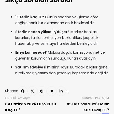
Sıkça Sorulan Sorular
1 Sterlin kaç TL?
Günün saatine ve işleme göre
değişir; canlı kur ekranından anlık bakılmalıdır.
Sterlin neden yükselir/düşer?
Merkez bankası
kararları, faizler, enflasyon beklentileri, jeopolitik
haber akışı ve sermaye hareketleri belirleyicidir.
En iyi kur nerede?
Makası düşük, komisyonu net ve
güvenilir kurumların sunduğu kurları kıyaslayın.
Yatırım tavsiyesi midir?
Hayır. Buradaki bilgiler genel
niteliktedir, yatırım danışmanlığı kapsamında değildir.
Shares:
ÖNCEKI PAYLAŞIM
SONRAKI PAYLAŞIM
04 Haziran 2026 Euro Kuru
05 Haziran 2026 Dolar
Kaç TL ?
Kuru Kaç TL ?