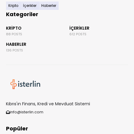
Kripto
İçerikler
Haberler
Kategoriler
KRIPTO
İÇERIKLER
88 POSTS
612 POSTS
HABERLER
136 POSTS
Kıbrıs'ın Finans, Kredi ve Mevduat Sistemi
info@isterlin.com
Popüler