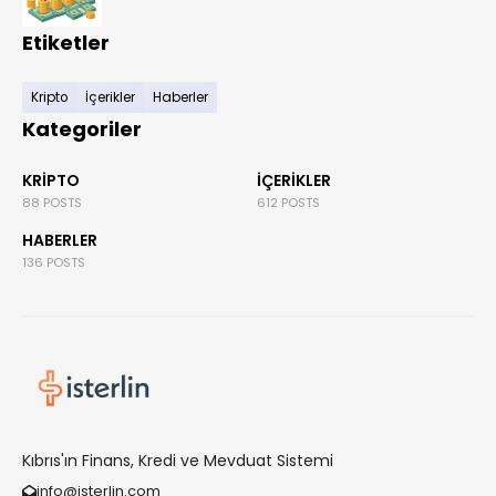
Etiketler
Kripto
İçerikler
Haberler
Kategoriler
KRIPTO
İÇERIKLER
88 POSTS
612 POSTS
HABERLER
136 POSTS
Kıbrıs'ın Finans, Kredi ve Mevduat Sistemi
info@isterlin.com