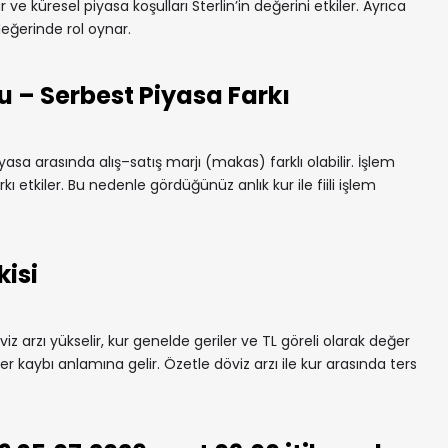
ar ve küresel piyasa koşulları Sterlin’in değerini etkiler. Ayrıca
değerinde rol oynar.
u – Serbest Piyasa Farkı
yasa arasında alış–satış marjı (makas) farklı olabilir. İşlem
rkı etkiler. Bu nedenle gördüğünüz anlık kur ile fiili işlem
kisi
iz arzı yükselir, kur genelde geriler ve TL göreli olarak değer
r kaybı anlamına gelir. Özetle döviz arzı ile kur arasında ters