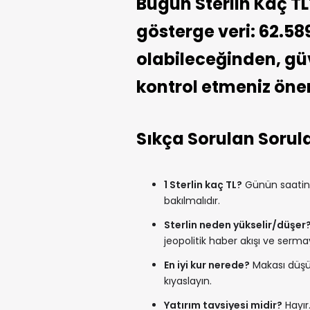
Bugün Sterlin Kaç TL
gösterge veri: 62.58
olabileceğinden, güve
kontrol etmeniz öneri
Sıkça Sorulan Sorul
1 Sterlin kaç TL?
Günün saatine 
bakılmalıdır.
Sterlin neden yükselir/düşer
jeopolitik haber akışı ve sermay
En iyi kur nerede?
Makası düşük
kıyaslayın.
Yatırım tavsiyesi midir?
Hayır.