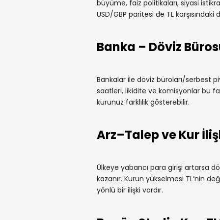
büyüme, faiz politikaları, siyasi istikr
USD/GBP paritesi de TL karşısındaki 
Banka – Döviz Büros
Bankalar ile döviz büroları/serbest pi
saatleri, likidite ve komisyonlar bu fa
kurunuz farklılık gösterebilir.
Arz–Talep ve Kur İliş
Ülkeye yabancı para girişi artarsa döv
kazanır. Kurun yükselmesi TL’nin değe
yönlü bir ilişki vardır.