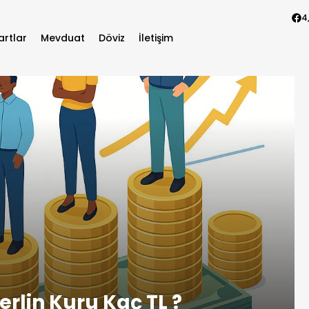
4
artlar
Mevduat
Döviz
İletişim
rlin Kuru Kaç TL ?