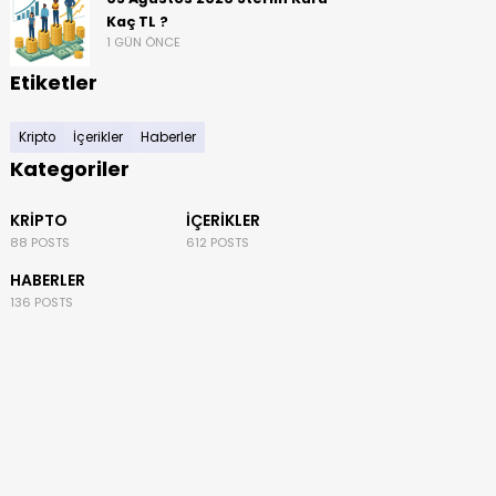
Kaç TL ?
1 GÜN ÖNCE
Etiketler
Kripto
İçerikler
Haberler
Kategoriler
KRIPTO
İÇERIKLER
88 POSTS
612 POSTS
HABERLER
136 POSTS