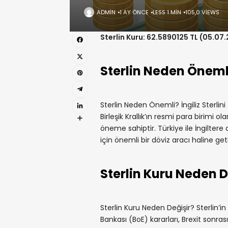
ADMIN
1 AY ÖNCE
LESS 1 MIN
105,0 VIEWS
Sterlin Kuru: 62.5890125 TL (05.07
Sterlin Neden Öneml
Sterlin Neden Önemli? İngiliz Sterlin
Birleşik Krallık’ın resmi para birimi
öneme sahiptir. Türkiye ile İngiltere a
için önemli bir döviz aracı haline getir
Sterlin Kuru Neden D
Sterlin Kuru Neden Değişir? Sterlin’in 
Bankası (BoE) kararları, Brexit sonrası