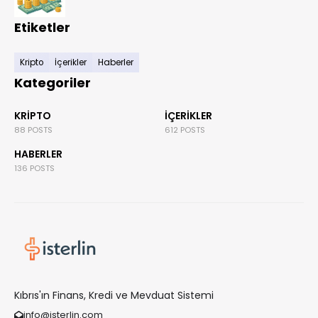
Etiketler
Kripto
İçerikler
Haberler
Kategoriler
KRIPTO
İÇERIKLER
88 POSTS
612 POSTS
HABERLER
136 POSTS
Kıbrıs'ın Finans, Kredi ve Mevduat Sistemi
info@isterlin.com