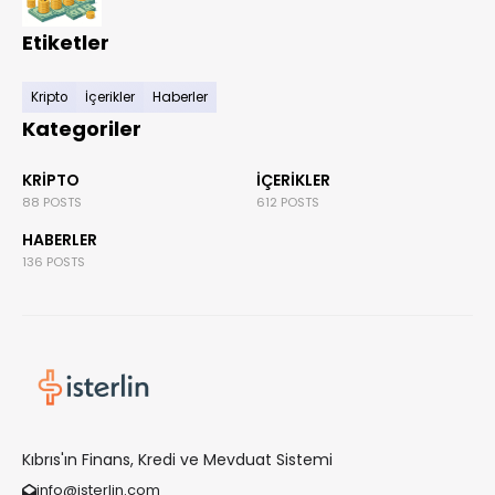
Etiketler
Kripto
İçerikler
Haberler
Kategoriler
KRIPTO
İÇERIKLER
88 POSTS
612 POSTS
HABERLER
136 POSTS
Kıbrıs'ın Finans, Kredi ve Mevduat Sistemi
info@isterlin.com