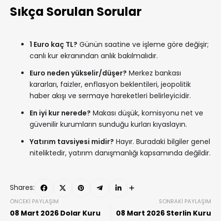
Sıkça Sorulan Sorular
1 Euro kaç TL?
Günün saatine ve işleme göre değişir;
canlı kur ekranından anlık bakılmalıdır.
Euro neden yükselir/düşer?
Merkez bankası
kararları, faizler, enflasyon beklentileri, jeopolitik
haber akışı ve sermaye hareketleri belirleyicidir.
En iyi kur nerede?
Makası düşük, komisyonu net ve
güvenilir kurumların sunduğu kurları kıyaslayın.
Yatırım tavsiyesi midir?
Hayır. Buradaki bilgiler genel
niteliktedir, yatırım danışmanlığı kapsamında değildir.
Shares:
ÖNCEKI PAYLAŞIM
SONRAKI PAYLAŞIM
08 Mart 2026 Dolar Kuru
08 Mart 2026 Sterlin Kuru