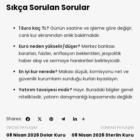
Sıkça Sorulan Sorular
1 Euro kaç TL?
Günün saatine ve işleme göre değişir;
canlı kur ekranından anlık bakılmalıdır.
Euro neden yükselir/düşer?
Merkez bankası
kararları, faizler, enflasyon beklentileri, jeopolitik
haber akışı ve sermaye hareketleri belirleyicidir.
En iyi kur nerede?
Makası düşük, komisyonu net ve
güvenilir kurumların sunduğu kurları kıyaslayın.
Yatırım tavsiyesi midir?
Hayır. Buradaki bilgiler genel
niteliktedir, yatırım danışmanlığı kapsamında değildir.
Shares:
ÖNCEKI PAYLAŞIM
SONRAKI PAYLAŞIM
08 Nisan 2026 Dolar Kuru
08 Nisan 2026 Sterlin Kuru