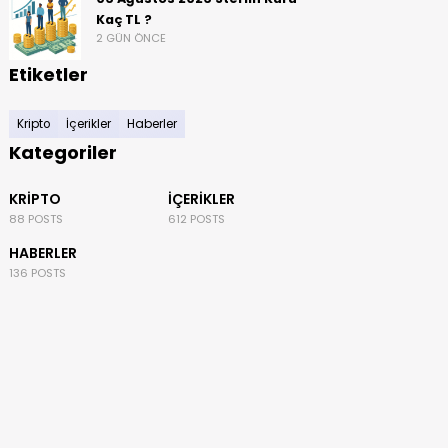
Kaç TL ?
2 GÜN ÖNCE
Etiketler
Kripto
İçerikler
Haberler
Kategoriler
KRIPTO
İÇERIKLER
88 POSTS
612 POSTS
HABERLER
136 POSTS