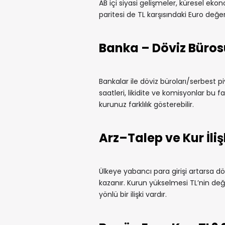
AB içi siyasi gelişmeler, küresel ekono
paritesi de TL karşısındaki Euro değeri
Banka – Döviz Büros
Bankalar ile döviz büroları/serbest pi
saatleri, likidite ve komisyonlar bu fa
kurunuz farklılık gösterebilir.
Arz–Talep ve Kur İliş
Ülkeye yabancı para girişi artarsa döv
kazanır. Kurun yükselmesi TL’nin değe
yönlü bir ilişki vardır.