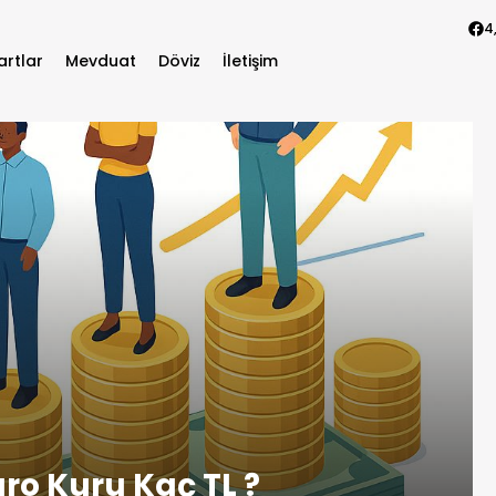
4
artlar
Mevduat
Döviz
İletişim
o Kuru Kaç TL ?