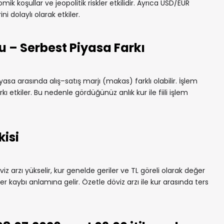
mik koşullar ve jeopolitik riskler etkilidir. Ayrıca USD/EUR
ni dolaylı olarak etkiler.
u – Serbest Piyasa Farkı
yasa arasında alış–satış marjı (makas) farklı olabilir. İşlem
rkı etkiler. Bu nedenle gördüğünüz anlık kur ile fiili işlem
kisi
iz arzı yükselir, kur genelde geriler ve TL göreli olarak değer
r kaybı anlamına gelir. Özetle döviz arzı ile kur arasında ters