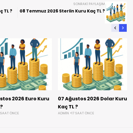
SONRAKI PAYLAŞIM
ç TL ?
08 Temmuz 2026 Sterlin Kuru Kaç TL ?
stos 2026 Euro Kuru
07 Ağustos 2026 Dolar Kuru
 ?
Kaç TL ?
 SAAT ÖNCE
ADMIN
17 SAAT ÖNCE