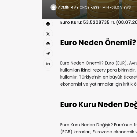
ADMIN
1 AY ÖNCE
LESS 1 MIN
68,0 VIEWS
Euro Kuru: 53.5208735 TL (08.07.2
Euro Neden Önemli?
Euro Neden Önemli? Euro (EUR), Avrup
kullanılan ikinci rezerv para birimidi
kullanılır. Türkiye’nin en büyük ticare
ekonomisi ve yatırımcılar için kritik 
Euro Kuru Neden Değ
Euro Kuru Neden Değişir? Euro’nun fi
(ECB) kararları, Eurozone ekonomik veri