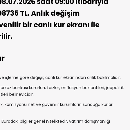
8.07.2026 saat 09:00 itibarıyla
08735 TL. Anlık değişim
nilir bir canlı kur ekranı ile
lir.
ar
 işleme göre değişir; canlı kur ekranından anlık bakılmalıdır.
rkez bankası kararları, faizler, enflasyon beklentileri, jeopolitik
ri belirleyicidir.
, komisyonu net ve güvenilir kurumların sunduğu kurları
 Buradaki bilgiler genel niteliktedir, yatırım danışmanlığı