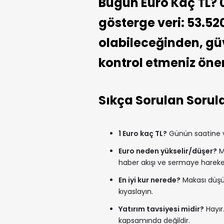
Bugün Euro Kaç TL? 0
gösterge veri: 53.52
olabileceğinden, güve
kontrol etmeniz öneri
Sıkça Sorulan Sorul
1 Euro kaç TL?
Günün saatine ve
Euro neden yükselir/düşer?
Me
haber akışı ve sermaye hareketle
En iyi kur nerede?
Makası düşük
kıyaslayın.
Yatırım tavsiyesi midir?
Hayır.
kapsamında değildir.