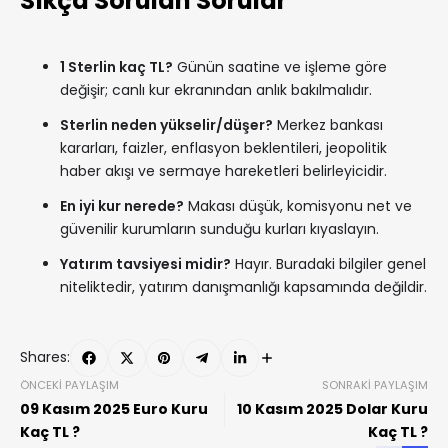
Sıkça Sorulan Sorular
1 Sterlin kaç TL?
Günün saatine ve işleme göre
değişir; canlı kur ekranından anlık bakılmalıdır.
Sterlin neden yükselir/düşer?
Merkez bankası
kararları, faizler, enflasyon beklentileri, jeopolitik
haber akışı ve sermaye hareketleri belirleyicidir.
En iyi kur nerede?
Makası düşük, komisyonu net ve
güvenilir kurumların sunduğu kurları kıyaslayın.
Yatırım tavsiyesi midir?
Hayır. Buradaki bilgiler genel
niteliktedir, yatırım danışmanlığı kapsamında değildir.
Shares:
ÖNCEKI PAYLAŞIM
SONRAKI PAYLAŞIM
09 Kasım 2025 Euro Kuru
10 Kasım 2025 Dolar Kuru
Kaç TL ?
Kaç TL ?