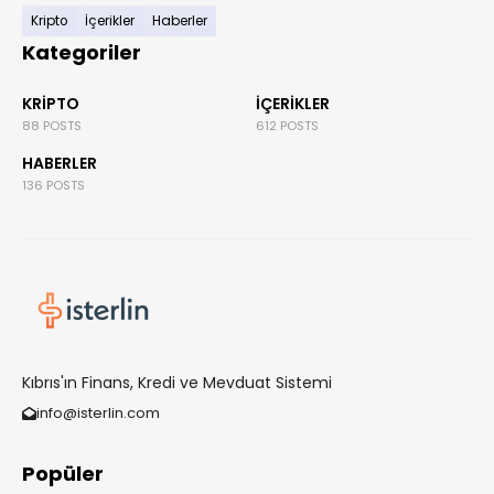
Kripto
İçerikler
Haberler
Kategoriler
KRIPTO
İÇERIKLER
88 POSTS
612 POSTS
HABERLER
136 POSTS
Kıbrıs'ın Finans, Kredi ve Mevduat Sistemi
info@isterlin.com
Popüler