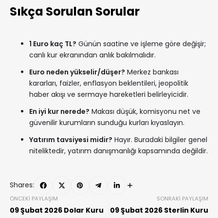
Sıkça Sorulan Sorular
1 Euro kaç TL?
Günün saatine ve işleme göre değişir;
canlı kur ekranından anlık bakılmalıdır.
Euro neden yükselir/düşer?
Merkez bankası
kararları, faizler, enflasyon beklentileri, jeopolitik
haber akışı ve sermaye hareketleri belirleyicidir.
En iyi kur nerede?
Makası düşük, komisyonu net ve
güvenilir kurumların sunduğu kurları kıyaslayın.
Yatırım tavsiyesi midir?
Hayır. Buradaki bilgiler genel
niteliktedir, yatırım danışmanlığı kapsamında değildir.
Shares:
ÖNCEKI PAYLAŞIM
SONRAKI PAYLAŞIM
09 Şubat 2026 Dolar Kuru
09 Şubat 2026 Sterlin Kuru