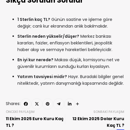
Sıkça Sorulan Sorular
1 Sterlin kaç TL?
Günün saatine ve işleme göre
değişir; canlı kur ekranından anlık bakılmalıdır.
Sterlin neden yükselir/düşer?
Merkez bankası
kararları, faizler, enflasyon beklentileri, jeopolitik
haber akışı ve sermaye hareketleri belirleyicidir.
En iyi kur nerede?
Makası düşük, komisyonu net ve
güvenilir kurumların sunduğu kurları kıyaslayın.
Yatırım tavsiyesi midir?
Hayır. Buradaki bilgiler genel
niteliktedir, yatırım danışmanlığı kapsamında değildir.
Shares:
ÖNCEKI PAYLAŞIM
SONRAKI PAYLAŞIM
11 Ekim 2025 Euro Kuru Kaç
12 Ekim 2025 Dolar Kuru
TL ?
Kaç TL ?