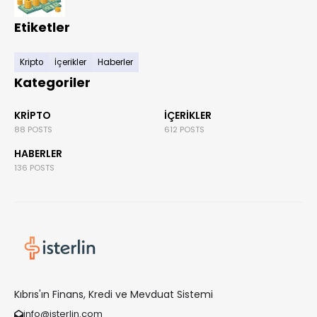
Etiketler
Kripto
İçerikler
Haberler
Kategoriler
KRIPTO
İÇERIKLER
88 POSTS
612 POSTS
HABERLER
136 POSTS
Kıbrıs'ın Finans, Kredi ve Mevduat Sistemi
info@isterlin.com