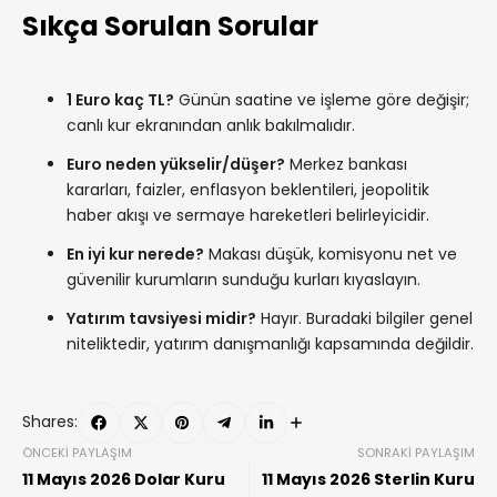
Sıkça Sorulan Sorular
1 Euro kaç TL?
Günün saatine ve işleme göre değişir;
canlı kur ekranından anlık bakılmalıdır.
Euro neden yükselir/düşer?
Merkez bankası
kararları, faizler, enflasyon beklentileri, jeopolitik
haber akışı ve sermaye hareketleri belirleyicidir.
En iyi kur nerede?
Makası düşük, komisyonu net ve
güvenilir kurumların sunduğu kurları kıyaslayın.
Yatırım tavsiyesi midir?
Hayır. Buradaki bilgiler genel
niteliktedir, yatırım danışmanlığı kapsamında değildir.
Shares:
ÖNCEKI PAYLAŞIM
SONRAKI PAYLAŞIM
11 Mayıs 2026 Dolar Kuru
11 Mayıs 2026 Sterlin Kuru