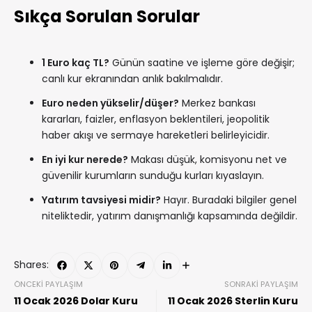
Sıkça Sorulan Sorular
1 Euro kaç TL?
Günün saatine ve işleme göre değişir;
canlı kur ekranından anlık bakılmalıdır.
Euro neden yükselir/düşer?
Merkez bankası
kararları, faizler, enflasyon beklentileri, jeopolitik
haber akışı ve sermaye hareketleri belirleyicidir.
En iyi kur nerede?
Makası düşük, komisyonu net ve
güvenilir kurumların sunduğu kurları kıyaslayın.
Yatırım tavsiyesi midir?
Hayır. Buradaki bilgiler genel
niteliktedir, yatırım danışmanlığı kapsamında değildir.
Shares:
ÖNCEKI PAYLAŞIM
SONRAKI PAYLAŞIM
11 Ocak 2026 Dolar Kuru
11 Ocak 2026 Sterlin Kuru