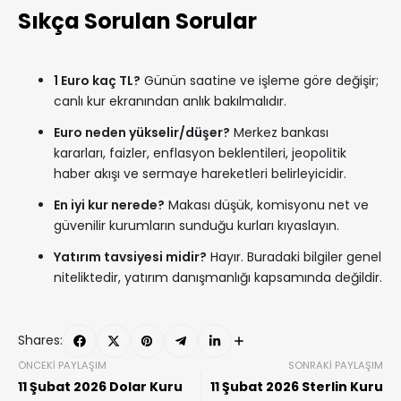
Sıkça Sorulan Sorular
1 Euro kaç TL?
Günün saatine ve işleme göre değişir;
canlı kur ekranından anlık bakılmalıdır.
Euro neden yükselir/düşer?
Merkez bankası
kararları, faizler, enflasyon beklentileri, jeopolitik
haber akışı ve sermaye hareketleri belirleyicidir.
En iyi kur nerede?
Makası düşük, komisyonu net ve
güvenilir kurumların sunduğu kurları kıyaslayın.
Yatırım tavsiyesi midir?
Hayır. Buradaki bilgiler genel
niteliktedir, yatırım danışmanlığı kapsamında değildir.
Shares:
ÖNCEKI PAYLAŞIM
SONRAKI PAYLAŞIM
11 Şubat 2026 Dolar Kuru
11 Şubat 2026 Sterlin Kuru