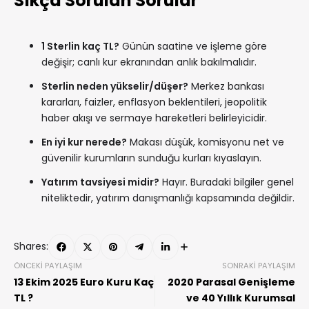
Sıkça Sorulan Sorular
1 Sterlin kaç TL?
Günün saatine ve işleme göre
değişir; canlı kur ekranından anlık bakılmalıdır.
Sterlin neden yükselir/düşer?
Merkez bankası
kararları, faizler, enflasyon beklentileri, jeopolitik
haber akışı ve sermaye hareketleri belirleyicidir.
En iyi kur nerede?
Makası düşük, komisyonu net ve
güvenilir kurumların sunduğu kurları kıyaslayın.
Yatırım tavsiyesi midir?
Hayır. Buradaki bilgiler genel
niteliktedir, yatırım danışmanlığı kapsamında değildir.
Shares:
ÖNCEKI PAYLAŞIM
SONRAKI PAYLAŞIM
13 Ekim 2025 Euro Kuru Kaç
2020 Parasal Genişleme
TL ?
ve 40 Yıllık Kurumsal