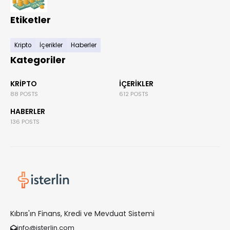
Etiketler
Kripto
İçerikler
Haberler
Kategoriler
KRIPTO
İÇERIKLER
88 POSTS
612 POSTS
HABERLER
136 POSTS
Kıbrıs'ın Finans, Kredi ve Mevduat Sistemi
info@isterlin.com