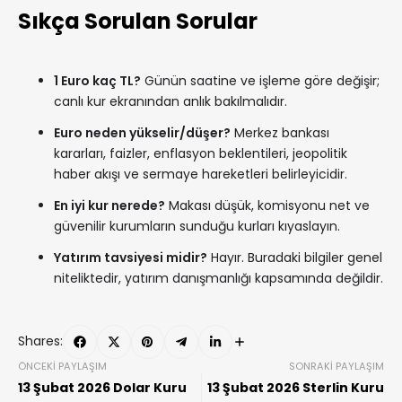
Sıkça Sorulan Sorular
1 Euro kaç TL?
Günün saatine ve işleme göre değişir;
canlı kur ekranından anlık bakılmalıdır.
Euro neden yükselir/düşer?
Merkez bankası
kararları, faizler, enflasyon beklentileri, jeopolitik
haber akışı ve sermaye hareketleri belirleyicidir.
En iyi kur nerede?
Makası düşük, komisyonu net ve
güvenilir kurumların sunduğu kurları kıyaslayın.
Yatırım tavsiyesi midir?
Hayır. Buradaki bilgiler genel
niteliktedir, yatırım danışmanlığı kapsamında değildir.
Shares:
ÖNCEKI PAYLAŞIM
SONRAKI PAYLAŞIM
13 Şubat 2026 Dolar Kuru
13 Şubat 2026 Sterlin Kuru