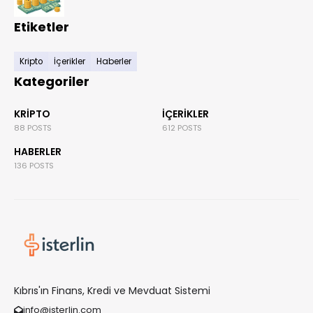
Etiketler
Kripto
İçerikler
Haberler
Kategoriler
KRIPTO
İÇERIKLER
88 POSTS
612 POSTS
HABERLER
136 POSTS
Kıbrıs'ın Finans, Kredi ve Mevduat Sistemi
info@isterlin.com