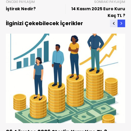
ÖNCEKI PAYLAŞIM
SONRAKI PAYLAŞIM
İştirak Nedir?
14 Kasım 2025 Euro Kuru
Kaç TL ?
İlginizi Çekebilecek İçerikler