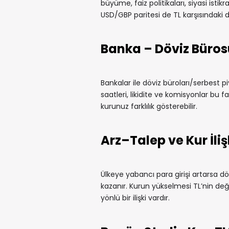
büyüme, faiz politikaları, siyasi istikr
USD/GBP paritesi de TL karşısındaki 
Banka – Döviz Büros
Bankalar ile döviz büroları/serbest pi
saatleri, likidite ve komisyonlar bu fa
kurunuz farklılık gösterebilir.
Arz–Talep ve Kur İliş
Ülkeye yabancı para girişi artarsa döv
kazanır. Kurun yükselmesi TL’nin değe
yönlü bir ilişki vardır.