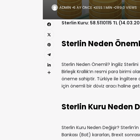
ADMIN
5 AY ÖNCE
LESS 1 MIN
289,0 VIEWS
Sterlin Kuru: 58.5110115 TL (14.03.2
Sterlin Neden Öneml
Sterlin Neden Önemli? İngiliz Sterlin
Birleşik Krallık’ın resmi para birimi
öneme sahiptir. Türkiye ile İngiltere a
için önemli bir döviz aracı haline getir
Sterlin Kuru Neden D
Sterlin Kuru Neden Değişir? Sterlin’in 
Bankası (BoE) kararları, Brexit sonrası