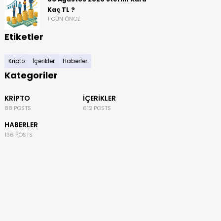
Kaç TL ?
1 GÜN ÖNCE
Etiketler
Kripto
İçerikler
Haberler
Kategoriler
KRIPTO
İÇERIKLER
88 POSTS
612 POSTS
HABERLER
136 POSTS