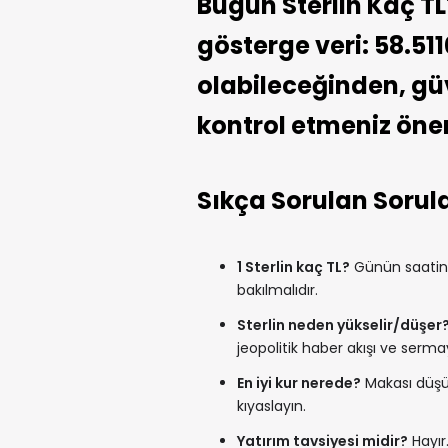
Bugün Sterlin Kaç TL
gösterge veri: 58.511
olabileceğinden, güve
kontrol etmeniz öneri
Sıkça Sorulan Sorul
1 Sterlin kaç TL?
Günün saatine 
bakılmalıdır.
Sterlin neden yükselir/düşer
jeopolitik haber akışı ve sermay
En iyi kur nerede?
Makası düşük
kıyaslayın.
Yatırım tavsiyesi midir?
Hayır.