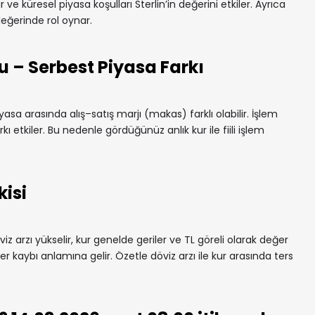
ar ve küresel piyasa koşulları Sterlin’in değerini etkiler. Ayrıca
değerinde rol oynar.
u – Serbest Piyasa Farkı
yasa arasında alış–satış marjı (makas) farklı olabilir. İşlem
rkı etkiler. Bu nedenle gördüğünüz anlık kur ile fiili işlem
kisi
iz arzı yükselir, kur genelde geriler ve TL göreli olarak değer
r kaybı anlamına gelir. Özetle döviz arzı ile kur arasında ters