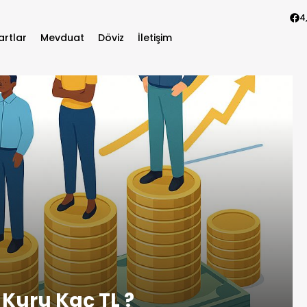
4
artlar
Mevduat
Döviz
İletişim
 Kuru Kaç TL ?