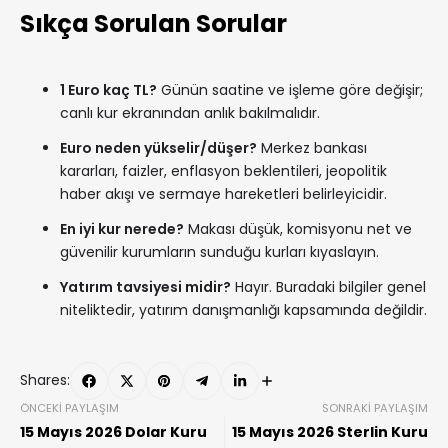
Sıkça Sorulan Sorular
1 Euro kaç TL?
Günün saatine ve işleme göre değişir;
canlı kur ekranından anlık bakılmalıdır.
Euro neden yükselir/düşer?
Merkez bankası
kararları, faizler, enflasyon beklentileri, jeopolitik
haber akışı ve sermaye hareketleri belirleyicidir.
En iyi kur nerede?
Makası düşük, komisyonu net ve
güvenilir kurumların sunduğu kurları kıyaslayın.
Yatırım tavsiyesi midir?
Hayır. Buradaki bilgiler genel
niteliktedir, yatırım danışmanlığı kapsamında değildir.
Shares:
ÖNCEKI PAYLAŞIM
SONRAKI PAYLAŞIM
15 Mayıs 2026 Dolar Kuru
15 Mayıs 2026 Sterlin Kuru