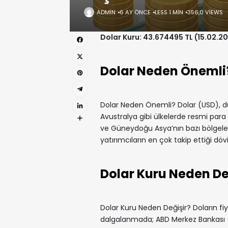
ADMIN
6 AY ÖNCE
LESS 1 MIN
356,0 VIEWS
Dolar Kuru: 43.674495 TL (15.02.2
Dolar Neden Önemli
Dolar Neden Önemli? Dolar (USD), dü
Avustralya gibi ülkelerde resmi para b
ve Güneydoğu Asya’nın bazı bölgelerin
yatırımcıların en çok takip ettiği dövi
Dolar Kuru Neden De
Dolar Kuru Neden Değişir? Doların fiya
dalgalanmada; ABD Merkez Bankası (FED