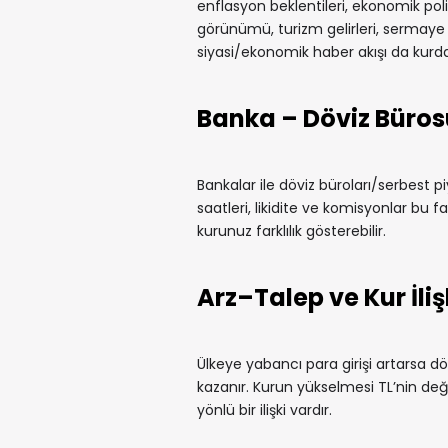
enflasyon beklentileri, ekonomik politi
görünümü, turizm gelirleri, sermaye gir
siyasi/ekonomik haber akışı da kurda 
Banka – Döviz Büros
Bankalar ile döviz büroları/serbest pi
saatleri, likidite ve komisyonlar bu fa
kurunuz farklılık gösterebilir.
Arz–Talep ve Kur İliş
Ülkeye yabancı para girişi artarsa döv
kazanır. Kurun yükselmesi TL’nin değe
yönlü bir ilişki vardır.