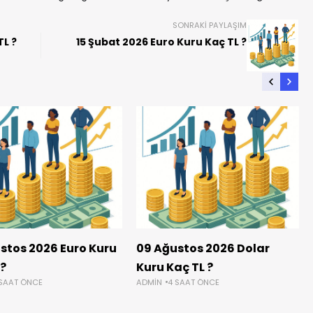
SONRAKI PAYLAŞIM
TL ?
15 Şubat 2026 Euro Kuru Kaç TL ?
stos 2026 Euro Kuru
09 Ağustos 2026 Dolar
 ?
Kuru Kaç TL ?
 SAAT ÖNCE
ADMIN
4 SAAT ÖNCE