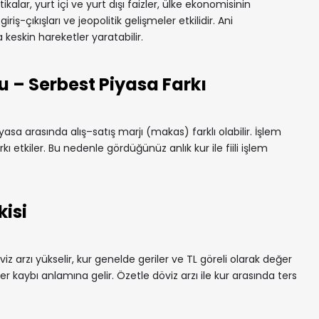
kalar, yurt içi ve yurt dışı faizler, ülke ekonomisinin
iş-çıkışları ve jeopolitik gelişmeler etkilidir. Ani
keskin hareketler yaratabilir.
u – Serbest Piyasa Farkı
yasa arasında alış–satış marjı (makas) farklı olabilir. İşlem
rkı etkiler. Bu nedenle gördüğünüz anlık kur ile fiili işlem
kisi
iz arzı yükselir, kur genelde geriler ve TL göreli olarak değer
r kaybı anlamına gelir. Özetle döviz arzı ile kur arasında ters