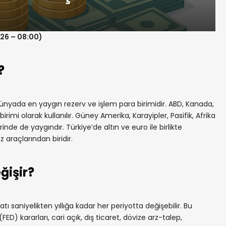
026 – 08:00)
?
nyada en yaygın rezerv ve işlem para birimidir. ABD, Kanada,
irimi olarak kullanılır. Güney Amerika, Karayipler, Pasifik, Afrika
de de yaygındır. Türkiye’de altın ve euro ile birlikte
z araçlarından biridir.
ğişir?
tı saniyelikten yıllığa kadar her periyotta değişebilir. Bu
) kararları, cari açık, dış ticaret, dövize arz-talep,