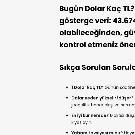
Bugün Dolar Kaç TL? 
gösterge veri: 43.67
olabileceğinden, güve
kontrol etmeniz öneri
Sıkça Sorulan Sorul
1 Dolar kaç TL?
Günün saatine v
Dolar neden yükselir/düşer?
jeopolitik haber akışı ve sermay
En iyi kur nerede?
Makası düşük
kıyaslayın.
Yatırım tavsiyesi midir?
Hayır.