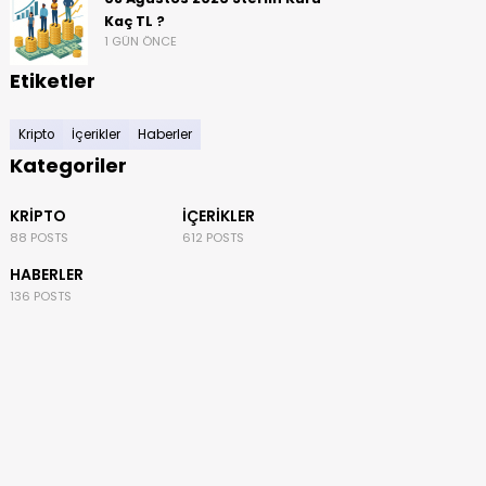
Kaç TL ?
1 GÜN ÖNCE
Etiketler
Kripto
İçerikler
Haberler
Kategoriler
KRIPTO
İÇERIKLER
88 POSTS
612 POSTS
HABERLER
136 POSTS