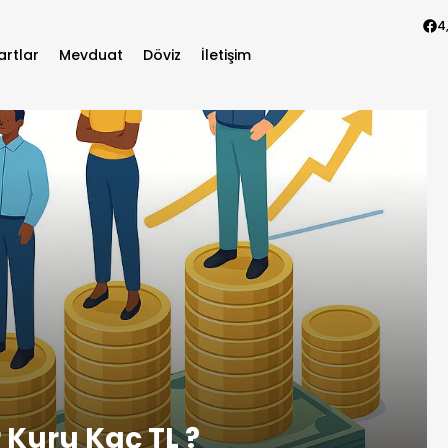
4
artlar
Mevduat
Döviz
İletişim
 Kuru Kaç TL ?