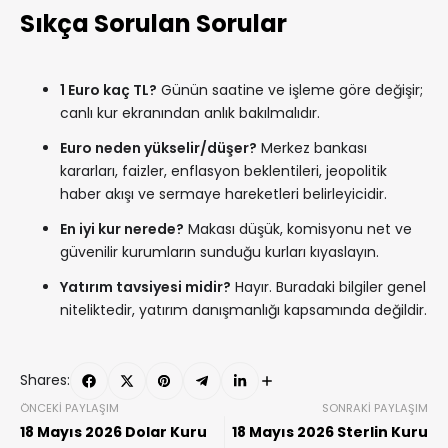
Sıkça Sorulan Sorular
1 Euro kaç TL?
Günün saatine ve işleme göre değişir;
canlı kur ekranından anlık bakılmalıdır.
Euro neden yükselir/düşer?
Merkez bankası
kararları, faizler, enflasyon beklentileri, jeopolitik
haber akışı ve sermaye hareketleri belirleyicidir.
En iyi kur nerede?
Makası düşük, komisyonu net ve
güvenilir kurumların sunduğu kurları kıyaslayın.
Yatırım tavsiyesi midir?
Hayır. Buradaki bilgiler genel
niteliktedir, yatırım danışmanlığı kapsamında değildir.
Shares:
ÖNCEKI PAYLAŞIM
SONRAKI PAYLAŞIM
18 Mayıs 2026 Dolar Kuru
18 Mayıs 2026 Sterlin Kuru