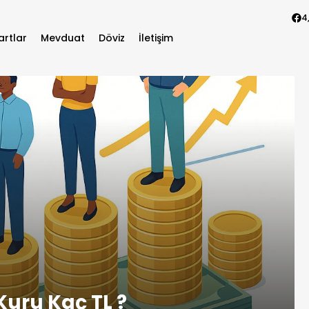
4
artlar
Mevduat
Döviz
İletişim
 Kuru Kaç TL ?