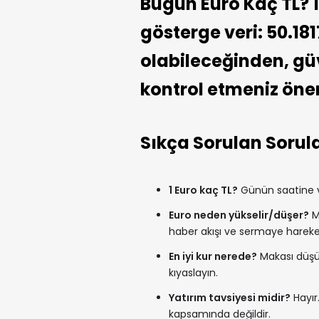
Bugün Euro Kaç TL? 1
gösterge veri: 50.181
olabileceğinden, güve
kontrol etmeniz öneri
Sıkça Sorulan Sorul
1 Euro kaç TL?
Günün saatine ve
Euro neden yükselir/düşer?
Me
haber akışı ve sermaye hareketle
En iyi kur nerede?
Makası düşük
kıyaslayın.
Yatırım tavsiyesi midir?
Hayır.
kapsamında değildir.