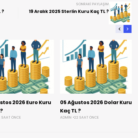
SONRAKI PAYLAŞIM
 ?
19 Aralık 2025 Sterlin Kuru Kaç TL ?
stos 2026 Euro Kuru
05 Ağustos 2026 Dolar Kuru
 ?
Kaç TL ?
2 SAAT ÖNCE
ADMIN
22 SAAT ÖNCE