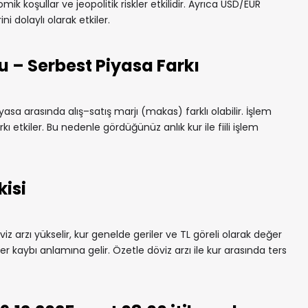
mik koşullar ve jeopolitik riskler etkilidir. Ayrıca USD/EUR
ni dolaylı olarak etkiler.
u – Serbest Piyasa Farkı
yasa arasında alış–satış marjı (makas) farklı olabilir. İşlem
rkı etkiler. Bu nedenle gördüğünüz anlık kur ile fiili işlem
kisi
iz arzı yükselir, kur genelde geriler ve TL göreli olarak değer
r kaybı anlamına gelir. Özetle döviz arzı ile kur arasında ters