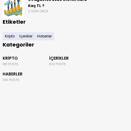
Kaç TL ?
2 GÜN ÖNCE
Etiketler
Kripto
İçerikler
Haberler
Kategoriler
KRIPTO
İÇERIKLER
88 POSTS
612 POSTS
HABERLER
136 POSTS