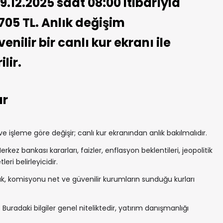
9.12.2025 saat 08:00 itibarıyla
705 TL. Anlık değişim
nilir bir canlı kur ekranı ile
lir.
ar
 işleme göre değişir; canlı kur ekranından anlık bakılmalıdır.
rkez bankası kararları, faizler, enflasyon beklentileri, jeopolitik
ri belirleyicidir.
, komisyonu net ve güvenilir kurumların sunduğu kurları
 Buradaki bilgiler genel niteliktedir, yatırım danışmanlığı