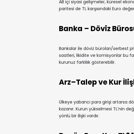
AB içi siyasi gelişmeler, küresel ekono
paritesi de TL karşısındaki Euro değeri
Banka – Döviz Büros
Bankalar ile döviz büroları/serbest pi
saatleri, likidite ve komisyonlar bu fa
kurunuz farklılık gösterebilir.
Arz–Talep ve Kur İliş
Ülkeye yabancı para girişi artarsa döv
kazanır. Kurun yükselmesi TL’nin değe
yönlü bir ilişki vardır.