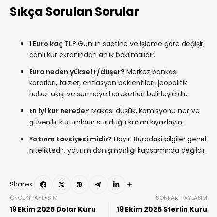
Sıkça Sorulan Sorular
1 Euro kaç TL?
Günün saatine ve işleme göre değişir;
canlı kur ekranından anlık bakılmalıdır.
Euro neden yükselir/düşer?
Merkez bankası
kararları, faizler, enflasyon beklentileri, jeopolitik
haber akışı ve sermaye hareketleri belirleyicidir.
En iyi kur nerede?
Makası düşük, komisyonu net ve
güvenilir kurumların sunduğu kurları kıyaslayın.
Yatırım tavsiyesi midir?
Hayır. Buradaki bilgiler genel
niteliktedir, yatırım danışmanlığı kapsamında değildir.
Shares:
ÖNCEKI PAYLAŞIM
SONRAKI PAYLAŞIM
19 Ekim 2025 Dolar Kuru
19 Ekim 2025 Sterlin Kuru