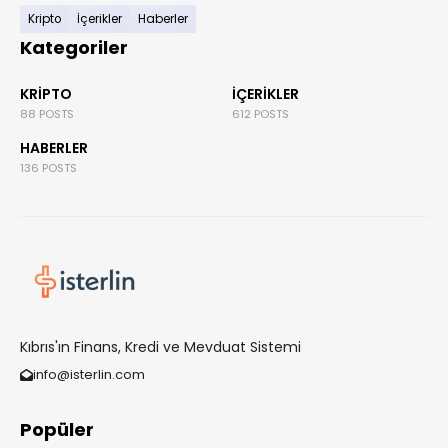
Kripto
İçerikler
Haberler
Kategoriler
KRIPTO
İÇERIKLER
88 POSTS
612 POSTS
HABERLER
136 POSTS
Kıbrıs'ın Finans, Kredi ve Mevduat Sistemi
info@isterlin.com
Popüler