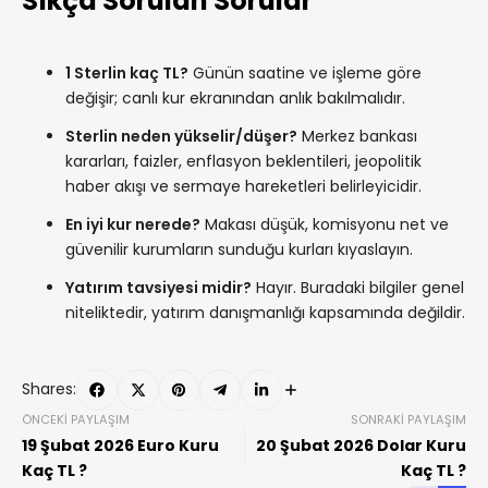
Sıkça Sorulan Sorular
1 Sterlin kaç TL?
Günün saatine ve işleme göre
değişir; canlı kur ekranından anlık bakılmalıdır.
Sterlin neden yükselir/düşer?
Merkez bankası
kararları, faizler, enflasyon beklentileri, jeopolitik
haber akışı ve sermaye hareketleri belirleyicidir.
En iyi kur nerede?
Makası düşük, komisyonu net ve
güvenilir kurumların sunduğu kurları kıyaslayın.
Yatırım tavsiyesi midir?
Hayır. Buradaki bilgiler genel
niteliktedir, yatırım danışmanlığı kapsamında değildir.
Shares:
ÖNCEKI PAYLAŞIM
SONRAKI PAYLAŞIM
19 Şubat 2026 Euro Kuru
20 Şubat 2026 Dolar Kuru
Kaç TL ?
Kaç TL ?