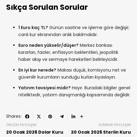
Sıkça Sorulan Sorular
1 Euro kaç TL?
Günün saatine ve işleme göre değişir;
canlı kur ekranından anlık bakılmalıdır.
Euro neden yükselir/düşer?
Merkez bankası
kararları, faizler, enflasyon beklentileri, jeopolitik
haber akışı ve sermaye hareketleri belirleyicidir.
En iyi kur nerede?
Makası düşük, komisyonu net ve
güvenilir kurumların sunduğu kurları kıyaslayın.
Yatırım tavsiyesi midir?
Hayır. Buradaki bilgiler genel
niteliktedir, yatırım danışmanlığı kapsamında değildir.
Shares:
ÖNCEKI PAYLAŞIM
SONRAKI PAYLAŞIM
20 Ocak 2026 Dolar Kuru
20 Ocak 2026 Sterlin Kuru