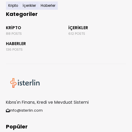
Kripto
İçerikler
Haberler
Kategoriler
KRIPTO
İÇERIKLER
88 POSTS
612 POSTS
HABERLER
136 POSTS
Kıbrıs'ın Finans, Kredi ve Mevduat Sistemi
info@isterlin.com
Popüler