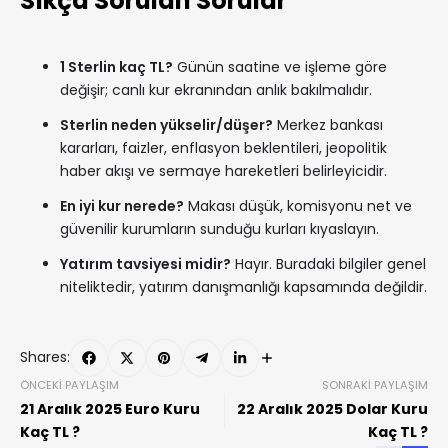
Sıkça Sorulan Sorular
1 Sterlin kaç TL?
Günün saatine ve işleme göre
değişir; canlı kur ekranından anlık bakılmalıdır.
Sterlin neden yükselir/düşer?
Merkez bankası
kararları, faizler, enflasyon beklentileri, jeopolitik
haber akışı ve sermaye hareketleri belirleyicidir.
En iyi kur nerede?
Makası düşük, komisyonu net ve
güvenilir kurumların sunduğu kurları kıyaslayın.
Yatırım tavsiyesi midir?
Hayır. Buradaki bilgiler genel
niteliktedir, yatırım danışmanlığı kapsamında değildir.
Shares:
ÖNCEKI PAYLAŞIM
SONRAKI PAYLAŞIM
21 Aralık 2025 Euro Kuru
22 Aralık 2025 Dolar Kuru
Kaç TL ?
Kaç TL ?