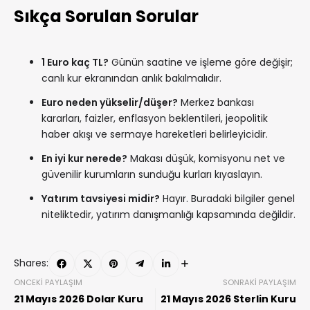
Sıkça Sorulan Sorular
1 Euro kaç TL?
Günün saatine ve işleme göre değişir;
canlı kur ekranından anlık bakılmalıdır.
Euro neden yükselir/düşer?
Merkez bankası
kararları, faizler, enflasyon beklentileri, jeopolitik
haber akışı ve sermaye hareketleri belirleyicidir.
En iyi kur nerede?
Makası düşük, komisyonu net ve
güvenilir kurumların sunduğu kurları kıyaslayın.
Yatırım tavsiyesi midir?
Hayır. Buradaki bilgiler genel
niteliktedir, yatırım danışmanlığı kapsamında değildir.
Shares:
ÖNCEKI PAYLAŞIM
SONRAKI PAYLAŞIM
21 Mayıs 2026 Dolar Kuru
21 Mayıs 2026 Sterlin Kuru