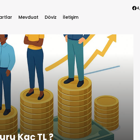
4
artlar
Mevduat
Döviz
İletişim
uru Kaç TL ?