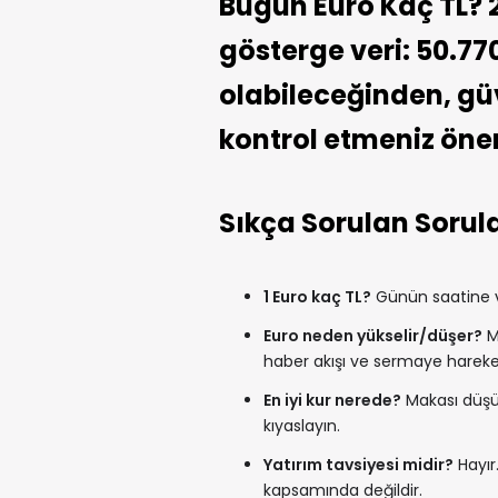
Bugün Euro Kaç TL? 2
gösterge veri: 50.77
olabileceğinden, güve
kontrol etmeniz öneri
Sıkça Sorulan Sorul
1 Euro kaç TL?
Günün saatine ve
Euro neden yükselir/düşer?
Me
haber akışı ve sermaye hareketle
En iyi kur nerede?
Makası düşük
kıyaslayın.
Yatırım tavsiyesi midir?
Hayır.
kapsamında değildir.