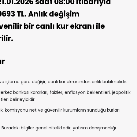
1.01.2026 saat 08:00 itibarıyla
0693 TL. Anlık değişim
nilir bir canlı kur ekranı ile
lir.
ar
 işleme göre değişir; canlı kur ekranından anlık bakılmalıdır.
rkez bankası kararları, faizler, enflasyon beklentileri, jeopolitik
ri belirleyicidir.
, komisyonu net ve güvenilir kurumların sunduğu kurları
 Buradaki bilgiler genel niteliktedir, yatırım danışmanlığı