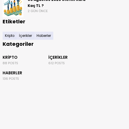
Kaç TL ?
2 GÜN ÖNCE
Etiketler
Kripto
İçerikler
Haberler
Kategoriler
KRIPTO
İÇERIKLER
88 POSTS
612 POSTS
HABERLER
136 POSTS