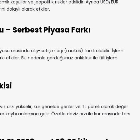
mik koşullar ve jeopolitik riskler etkilidir. Ayrıca USD/EUR
ni dolaylı olarak etkiler.
u – Serbest Piyasa Farkı
yasa arasında alış–satış marjı (makas) farklı olabilir. İşlem
rkı etkiler. Bu nedenle gördüğünüz anlık kur ile fiili işlem
kisi
iz arzı yükselir, kur genelde geriler ve TL göreli olarak değer
r kaybı anlamına gelir. Özetle döviz arzı ile kur arasında ters