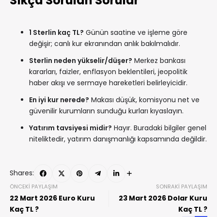
Sıkça Sorulan Sorular
1 Sterlin kaç TL?
Günün saatine ve işleme göre
değişir; canlı kur ekranından anlık bakılmalıdır.
Sterlin neden yükselir/düşer?
Merkez bankası
kararları, faizler, enflasyon beklentileri, jeopolitik
haber akışı ve sermaye hareketleri belirleyicidir.
En iyi kur nerede?
Makası düşük, komisyonu net ve
güvenilir kurumların sunduğu kurları kıyaslayın.
Yatırım tavsiyesi midir?
Hayır. Buradaki bilgiler genel
niteliktedir, yatırım danışmanlığı kapsamında değildir.
Shares:
ÖNCEKI PAYLAŞIM
SONRAKI PAYLAŞIM
22 Mart 2026 Euro Kuru
23 Mart 2026 Dolar Kuru
Kaç TL ?
Kaç TL ?