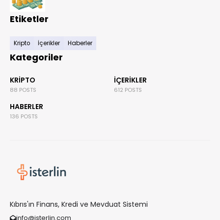
Etiketler
Kripto
İçerikler
Haberler
Kategoriler
KRIPTO
İÇERIKLER
88 POSTS
612 POSTS
HABERLER
136 POSTS
Kıbrıs'ın Finans, Kredi ve Mevduat Sistemi
info@isterlin.com