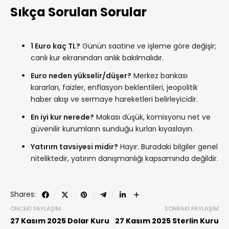
Sıkça Sorulan Sorular
1 Euro kaç TL?
Günün saatine ve işleme göre değişir;
canlı kur ekranından anlık bakılmalıdır.
Euro neden yükselir/düşer?
Merkez bankası
kararları, faizler, enflasyon beklentileri, jeopolitik
haber akışı ve sermaye hareketleri belirleyicidir.
En iyi kur nerede?
Makası düşük, komisyonu net ve
güvenilir kurumların sunduğu kurları kıyaslayın.
Yatırım tavsiyesi midir?
Hayır. Buradaki bilgiler genel
niteliktedir, yatırım danışmanlığı kapsamında değildir.
Shares:
ÖNCEKI PAYLAŞIM
SONRAKI PAYLAŞIM
27 Kasım 2025 Dolar Kuru
27 Kasım 2025 Sterlin Kuru