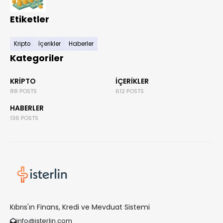
Etiketler
Kripto
İçerikler
Haberler
Kategoriler
KRIPTO
İÇERIKLER
88 POSTS
612 POSTS
HABERLER
136 POSTS
Kıbrıs'ın Finans, Kredi ve Mevduat Sistemi
info@isterlin.com