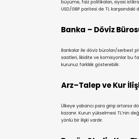
büyüme, faiz politikaları, siyasi istikr
USD/GBP paritesi de TL karşısındaki 
Banka – Döviz Büros
Bankalar ile döviz büroları/serbest pi
saatleri, likidite ve komisyonlar bu fa
kurunuz farklılık gösterebilir.
Arz–Talep ve Kur İliş
Ülkeye yabancı para girişi artarsa döv
kazanır. Kurun yükselmesi TL’nin değe
yönlü bir ilişki vardır.