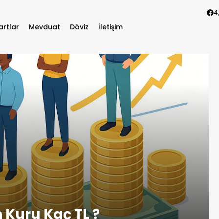
4
artlar
Mevduat
Döviz
İletişim
n Kuru Kaç TL ?