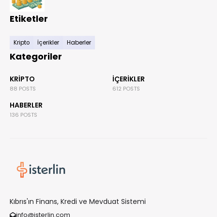
Etiketler
Kripto
İçerikler
Haberler
Kategoriler
KRIPTO
İÇERIKLER
88 POSTS
612 POSTS
HABERLER
136 POSTS
Kıbrıs'ın Finans, Kredi ve Mevduat Sistemi
info@isterlin.com