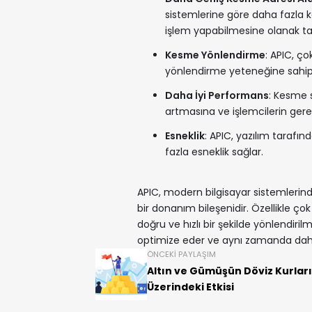
sistemlerine göre daha fazla k
işlem yapabilmesine olanak tan
Kesme Yönlendirme
: APIC, ço
yönlendirme yeteneğine sahipti
Daha İyi Performans
: Kesme s
artmasına ve işlemcilerin ger
Esneklik
: APIC, yazılım taraf
fazla esneklik sağlar.
APIC, modern bilgisayar sistemlerind
bir donanım bileşenidir. Özellikle ço
doğru ve hızlı bir şekilde yönlendiril
optimize eder ve aynı zamanda daha 
ÖNCEKI PAYLAŞIM
Altın ve Gümüşün Döviz Kurları
Üzerindeki Etkisi