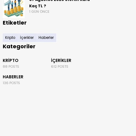
Kaç TL ?
1 GÜN ÖNCE
Etiketler
Kripto
İçerikler
Haberler
Kategoriler
KRIPTO
İÇERIKLER
88 POSTS
612 POSTS
HABERLER
136 POSTS