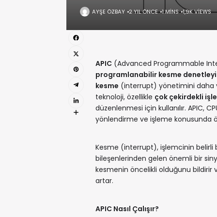
AYŞE ÖZBAY
2 YIL ÖNCE
1 MINS
1,9K VIEWS
APIC
(Advanced Programmable Inter
programlanabilir kesme denetleyi
kesme
(interrupt) yönetimini daha v
teknoloji, özellikle
çok çekirdekli iş
düzenlenmesi için kullanılır. APIC, C
yönlendirme ve işleme konusunda ön
Kesme (interrupt), işlemcinin belirli
bileşenlerinden gelen önemli bir sin
kesmenin öncelikli olduğunu bildirir 
artar.
APIC Nasıl Çalışır?