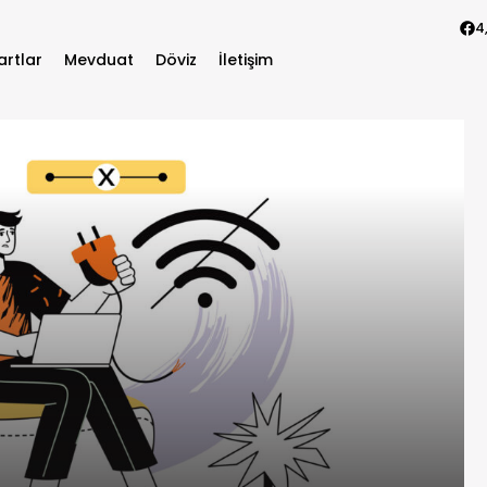
4
artlar
Mevduat
Döviz
İletişim