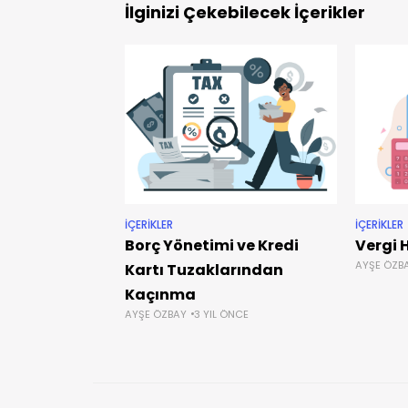
İlginizi Çekebilecek İçerikler
İÇERIKLER
İÇERIKLER
Borç Yönetimi ve Kredi
Vergi 
AYŞE ÖZB
Kartı Tuzaklarından
Kaçınma
AYŞE ÖZBAY
3 YIL ÖNCE