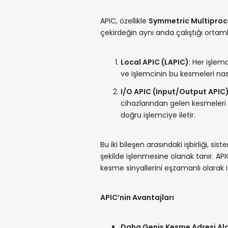
APIC, özellikle
Symmetric Multiproc
çekirdeğin aynı anda çalıştığı ortamla
Local APIC (LAPIC)
: Her işlem
ve işlemcinin bu kesmeleri nasıl
I/O APIC (Input/Output APIC
cihazlarından gelen kesmeleri y
doğru işlemciye iletir.
Bu iki bileşen arasındaki işbirliği, s
şekilde işlenmesine olanak tanır. APIC,
kesme sinyallerini eşzamanlı olarak i
APIC’nin Avantajları
Daha Geniş Kesme Adresi Al