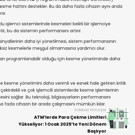
esme hattını destekler. Bu da daha fazla cihazın aynı anda
ır.
klu işlemci sistemlerinde kesmeleri belirli bir işlemciye
r, bu da sistemin performansını artırır.
inyallerinin daha iyi yönetilmesi, sistem performansının
eksiz kesmelerle meşgul olmamasına yardımcı olur.
ından programlanabilir olduğu için kesme yönetiminde daha
e kesme yönetimini daha verimli ve esnek hale getiren kritik
k çekirdekli ve çok işlemcili sistemlerde kesme işlemlerinin
mesini sağlar. Bu teknoloji, bilgisayarların performansını
fazla cihazın bir arada çalışmasını mümkün kılar.
SONRAKI PAYLAŞIM
ATM’lerde Para Çekme Limitleri
Yükseliyor: 1 Ocak 2025’te Yeni Dönem
Başlıyor