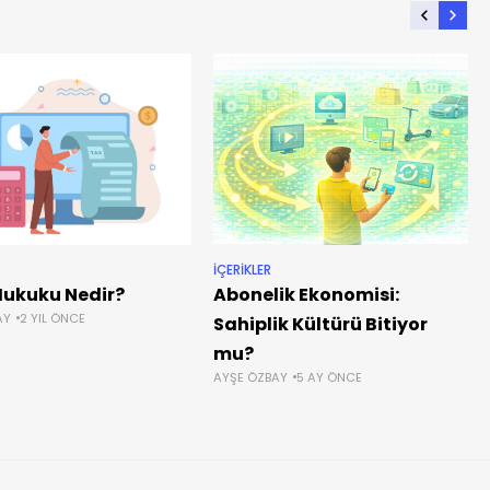
İÇERIKLER
Hukuku Nedir?
Abonelik Ekonomisi:
AY
2 YIL ÖNCE
Sahiplik Kültürü Bitiyor
mu?
AYŞE ÖZBAY
5 AY ÖNCE