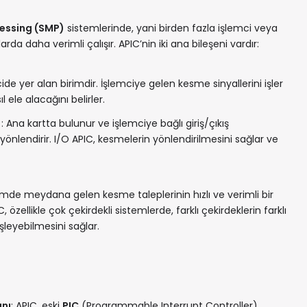
essing (SMP)
sistemlerinde, yani birden fazla işlemci veya
rda daha verimli çalışır. APIC’nin iki ana bileşeni vardır:
cide yer alan birimdir. İşlemciye gelen kesme sinyallerini işler
 ele alacağını belirler.
)
: Ana kartta bulunur ve işlemciye bağlı giriş/çıkış
önlendirir. I/O APIC, kesmelerin yönlendirilmesini sağlar ve
istemde meydana gelen kesme taleplerinin hızlı ve verimli bir
 özellikle çok çekirdekli sistemlerde, farklı çekirdeklerin farklı
şleyebilmesini sağlar.
anı
: APIC, eski
PIC
(Programmable Interrupt Controller)