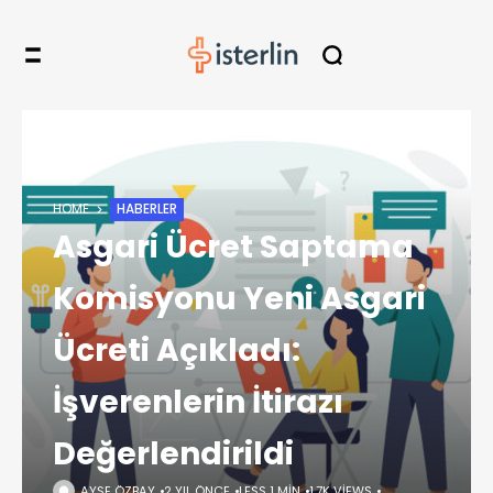
HOME
HABERLER
Asgari Ücret Saptama
Komisyonu Yeni Asgari
Ücreti Açıkladı:
İşverenlerin İtirazı
Değerlendirildi
AYŞE ÖZBAY
2 YIL ÖNCE
LESS 1 MIN
1,7K VIEWS