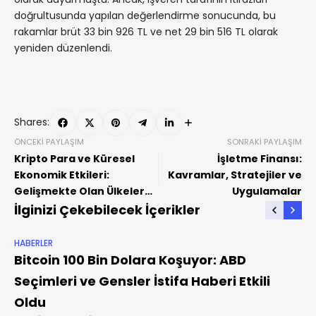
doğrultusunda yapılan değerlendirme sonucunda, bu
rakamlar brüt 33 bin 926 TL ve net 29 bin 516 TL olarak
yeniden düzenlendi.
Shares:
ÖNCEKI PAYLAŞIM
SONRAKI PAYLAŞIM
Kripto Para ve Küresel
İşletme Finansı:
Ekonomik Etkileri:
Kavramlar, Stratejiler ve
Gelişmekte Olan Ülkeler
Uygulamalar
ve Döviz Kurları
İlginizi Çekebilecek İçerikler
HABERLER
Bitcoin 100 Bin Dolara Koşuyor: ABD
Seçimleri ve Gensler İstifa Haberi Etkili
Oldu