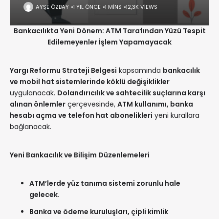
AYŞE ÖZBAY
1 YIL ÖNCE
1 MINS
12,3K VIEWS
Bankacılıkta Yeni Dönem: ATM Tarafından Yüzü Tespit
Edilemeyenler İşlem Yapamayacak
Yargı Reformu Strateji Belgesi
kapsamında
bankacılık
ve mobil hat sistemlerinde köklü değişiklikler
uygulanacak.
Dolandırıcılık ve sahtecilik suçlarına karşı
alınan önlemler
çerçevesinde,
ATM kullanımı, banka
hesabı açma ve telefon hat abonelikleri
yeni kurallara
bağlanacak.
Yeni Bankacılık ve Bilişim Düzenlemeleri
ATM’lerde yüz tanıma sistemi zorunlu hale
gelecek.
Banka ve ödeme kuruluşları, çipli kimlik