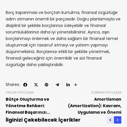
Borç kapanması ve borçtan kurtulma, finansal özgürlüğe
adım atmanın önemli bir parçasıdır. Doğru planlamayla ve
disiplinli bir şekilde borçlarınızı ödeyebilir ve finansal
sorumluluklarınızı daha iyi yönetebilirsiniz. Ayrıca, aşırı
borçlanmayı önlemek ve daha sağlam bir finansal temel
oluşturmak için tasarruf etmeyi ve yatırım yapmayı
düşünmelisiniz. Borçlarınızı etkili bir şekilde yönetmek,
finansal geleceğiniz için önemlidir ve sizi finansal
özgürlüğe daha yaklaştırabilir.
Shares:
ÖNCEKI PAYLAŞIM
SONRAKI PAYLAŞIM
Bütçe Oluşturma ve
Amortisman
Yönetme Rehberi:
(Amortization): Kavram,
Finansal Başarınızı
Uygulama ve Önemi
Güçlendirin
İlginizi Çekebilecek İçerikler