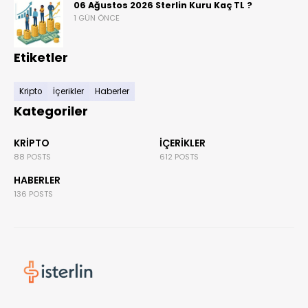
06 Ağustos 2026 Sterlin Kuru Kaç TL ?
1 GÜN ÖNCE
Etiketler
Kripto
İçerikler
Haberler
Kategoriler
KRIPTO
İÇERIKLER
88 POSTS
612 POSTS
HABERLER
136 POSTS