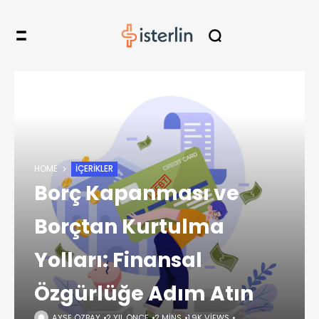
HOME
İÇERIKLER
Borç Kapanması ve
Borçtan Kurtulma
Yolları: Finansal
Özgürlüğe Adım Atın
AYŞE ÖZBAY
2 YIL ÖNCE
2 MINS
1,9K VIEWS