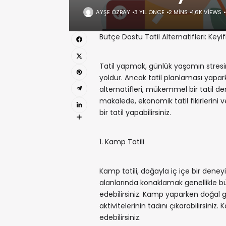
AYŞE ÖZBAY
3 YIL ÖNCE
2 MINS
1,6K VIEWS
Bütçe Dostu Tatil Alternatifleri: Key
Tatil yapmak, günlük yaşamın stresi
yoldur. Ancak tatil planlaması yapa
alternatifleri, mükemmel bir tatil d
makalede, ekonomik tatil fikirlerini 
bir tatil yapabilirsiniz.
1. Kamp Tatili
Kamp tatili, doğayla iç içe bir dene
alanlarında konaklamak genellikle b
edebilirsiniz. Kamp yaparken doğal gü
aktivitelerinin tadını çıkarabilirsin
edebilirsiniz.