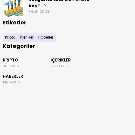
Kaç TL ?
1 GÜN ÖNCE
Etiketler
Kripto
İçerikler
Haberler
Kategoriler
KRIPTO
İÇERIKLER
88 POSTS
612 POSTS
HABERLER
136 POSTS