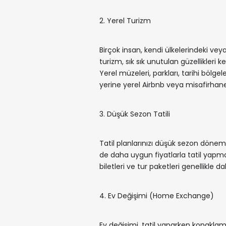
2. Yerel Turizm
Birçok insan, kendi ülkelerindeki veya
turizm, sık sık unutulan güzellikleri
Yerel müzeleri, parkları, tarihi bölgel
yerine yerel Airbnb veya misafirhanele
3. Düşük Sezon Tatili
Tatil planlarınızı düşük sezon dön
de daha uygun fiyatlarla tatil yapma
biletleri ve tur paketleri genellikle 
4. Ev Değişimi (Home Exchange)
Ev değişimi, tatil yaparken konaklam