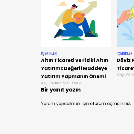
İÇERIKLER
İÇERIKLER
Altın Ticareti ve Fiziki Altın
Döviz 
Yatırımı: Değerli Maddeye
Ticare
AYŞE ÖZB
Yatırım Yapmanın Önemi
AYŞE ÖZBAY
2 YIL ÖNCE
Bir yanıt yazın
Yorum yapabilmek için
oturum açmalısınız
.