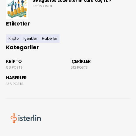
09 Ağustos 2026 Sterlin Kuru Kaç TL ?
1 GÜN ÖNCE
Etiketler
Kripto
İçerikler
Haberler
Kategoriler
KRIPTO
İÇERIKLER
88 POSTS
612 POSTS
HABERLER
136 POSTS