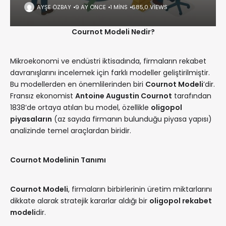
AYŞE ÖZBAY
9 AY ÖNCE
1 MINS
685,0 VIEWS
Cournot Modeli Nedir?
Mikroekonomi ve endüstri iktisadında, firmaların rekabet
davranışlarını incelemek için farklı modeller geliştirilmiştir.
Bu modellerden en önemlilerinden biri
Cournot Modeli
’dir.
Fransız ekonomist
Antoine Augustin Cournot
tarafından
1838’de ortaya atılan bu model, özellikle
oligopol
piyasaların
(az sayıda firmanın bulunduğu piyasa yapısı)
analizinde temel araçlardan biridir.
Cournot Modelinin Tanımı
Cournot Modeli
, firmaların birbirlerinin üretim miktarlarını
dikkate alarak stratejik kararlar aldığı bir
oligopol rekabet
modeli
dir.