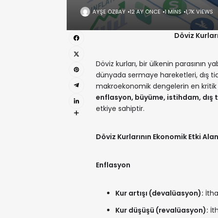
AYŞE ÖZBAY
12 AY ÖNCE
1 MINS
1,7K VIEWS
Döviz Kurla
Döviz kurları, bir ülkenin parasının y
dünyada sermaye hareketleri, dış tic
makroekonomik dengelerin en kritik bel
enflasyon, büyüme, istihdam, dış 
etkiye sahiptir.
Döviz Kurlarının Ekonomik Etki Alan
Enflasyon
Kur artışı (devalüasyon):
İtha
Kur düşüşü (revalüasyon):
İth