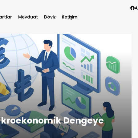
4
artlar
Mevduat
Döviz
İletişim
Makroekonomik Dengeye