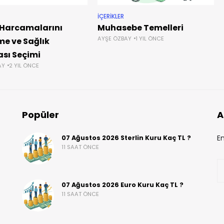
İÇERIKLER
 Harcamalarını
Muhasebe Temelleri
AYŞE ÖZBAY
1 YIL ÖNCE
e ve Sağlık
ası Seçimi
AY
2 YIL ÖNCE
Popüler
A
En
07 Ağustos 2026 Sterlin Kuru Kaç TL ?
11 SAAT ÖNCE
07 Ağustos 2026 Euro Kuru Kaç TL ?
11 SAAT ÖNCE