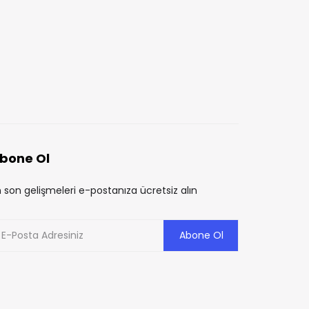
İÇERIKLER
İÇERIKLER
Bireysel Emeklilik Sistemi
Şemsiye Fonu Nedir?
AYŞE ÖZBAY
10 AY ÖNCE
(BES) Nedir?
AYŞE ÖZBAY
2 YIL ÖNCE
bone Ol
 son gelişmeleri e-postanıza ücretsiz alın