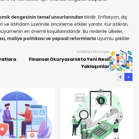
mik dengesinin temel unsurlarından
biridir. Enflasyon, dış
ve istihdam üzerinde zincirleme etkiler yaratır. Kur istikrarı,
büyümenin en önemli koşullarındandır. Bu nedenle ülkeler,
sı, maliye politikası ve yapısal reformlarla
uyumlu şekilde
SONRAKI PAYLAŞIM
yatlara
Finansal Okuryazarlıkta Yeni Nesil
Yaklaşımlar