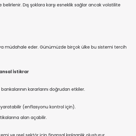
belirlenir. Dış şoklara karşı esneklik sağlar ancak volatilite
ya müdahale eder. Günümüzde birçok ülke bu sistemi tercih
nansal İstikrar
bankalarının kararlarını doğrudan etkiler.
ı yaratabilir (enflasyonu kontrol için).
kalarına alan açabilir.
temi ve reel sektör için finansal kırılganlık oluşturur.