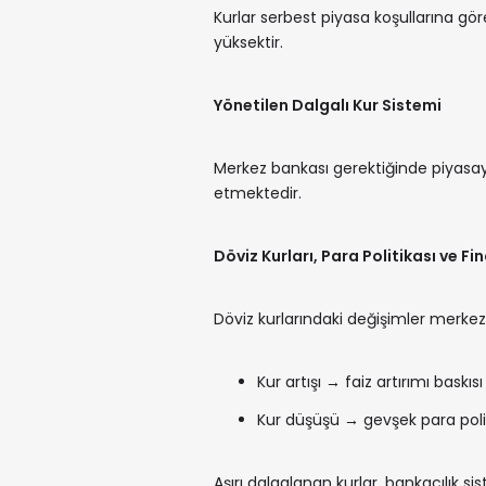
Kurlar serbest piyasa koşullarına göre 
yüksektir.
Yönetilen Dalgalı Kur Sistemi
Merkez bankası gerektiğinde piyasa
etmektedir.
Döviz Kurları, Para Politikası ve Fi
Döviz kurlarındaki değişimler merkez 
Kur artışı → faiz artırımı baskıs
Kur düşüşü → gevşek para politi
Aşırı dalgalanan kurlar, bankacılık sis