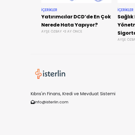
İÇERIKLER
İÇERIKLER
Yatırımcılar DCD’de En Çok
Sağlık
Nerede Hata Yapıyor?
Yönetm
AYŞE ÖZBAY
3 AY ÖNCE
Sigort
AYŞE ÖZB
Kıbrıs'ın Finans, Kredi ve Mevduat Sistemi
info@isterlin.com