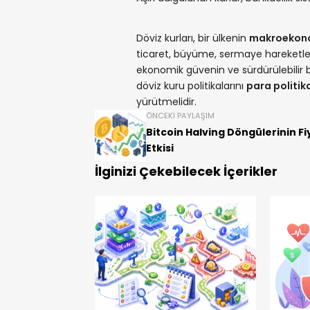
Döviz kurları, bir ülkenin
makroekono
ticaret, büyüme, sermaye hareketleri 
ekonomik güvenin ve sürdürülebilir 
döviz kuru politikalarını
para politika
yürütmelidir.
ÖNCEKI PAYLAŞIM
Bitcoin Halving Döngülerinin Fi
Etkisi
İlginizi Çekebilecek İçerikler