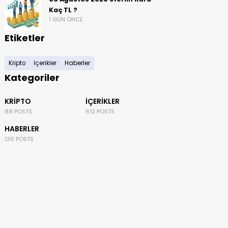
Kaç TL ?
1 GÜN ÖNCE
Etiketler
Kripto
İçerikler
Haberler
Kategoriler
KRIPTO
İÇERIKLER
88 POSTS
612 POSTS
HABERLER
136 POSTS