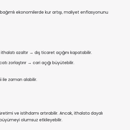
a bağımlı ekonomilerde kur artışı, maliyet enflasyonunu
ithalatı azaltır → dış ticaret açığını kapatabilir.
acatı zorlaştırır → cari açığı büyütebilir.
i
ile zaman alabilir.
üretimi ve istihdamı artırabilir. Ancak, ithalata dayalı
büyümeyi olumsuz etkileyebilir.