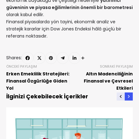
ekonomik büyüklüğü ve çeşitliliği nedeniyle
yatırımcı
güveninin ve piyasa eğilimlerinin önemli bir barometresi
olarak kabul edilir.
Finansal piyasalarda yön tayini, ekonomik analiz ve
stratejik kararlar için Dow Jones Endeksi hâlâ güçlü bir
referans noktasıdır.
Shares:
ÖNCEKI PAYLAŞIM
SONRAKI PAYLAŞIM
Erken Emeklilik Stratejileri:
Altın Madenciliğinin
Finansal Özgürlüğe Giden
Finansal ve Çevresel
Yol
Etkileri
İlginizi Çekebilecek İçerikler