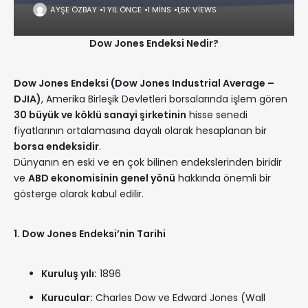
AYŞE ÖZBAY
1 YIL ÖNCE
1 MINS
1,5K VIEWS
Dow Jones Endeksi Nedir?
Dow Jones Endeksi (Dow Jones Industrial Average –
DJIA)
, Amerika Birleşik Devletleri borsalarında işlem gören
30 büyük ve köklü sanayi şirketinin
hisse senedi
fiyatlarının ortalamasına dayalı olarak hesaplanan bir
borsa endeksidir
.
Dünyanın en eski ve en çok bilinen endekslerinden biridir
ve
ABD ekonomisinin genel yönü
hakkında önemli bir
gösterge olarak kabul edilir.
1. Dow Jones Endeksi’nin Tarihi
Kuruluş yılı:
1896
Kurucular:
Charles Dow ve Edward Jones (Wall