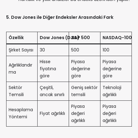
5. Dow Jones ile Diğer Endeksler Arasındaki Fark
Özellik
Dow Jones (DJIA)
S&P 500
NASDAQ-100
Şirket Sayısı
30
500
100
Hisse
Piyasa
Piyasa
Ağırlıklandır
fiyatına
değerine
değerine
ma
göre
göre
göre
Sektör
Çeşitli,
Geniş sektör
Teknoloji
Temsili
ancak sınırlı
temsili
ağırlıklı
Piyasa
Piyasa
Hesaplama
Fiyat ağırlıklı
değeri
değeri
Yöntemi
ağırlıklı
ağırlıklı