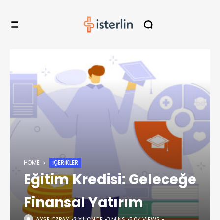
HOME
İÇERIKLER
Eğitim Kredisi: Geleceğe
Finansal Yatırım
AYŞE ÖZBAY
2 YIL ÖNCE
3 MINS
5,0K VIEWS