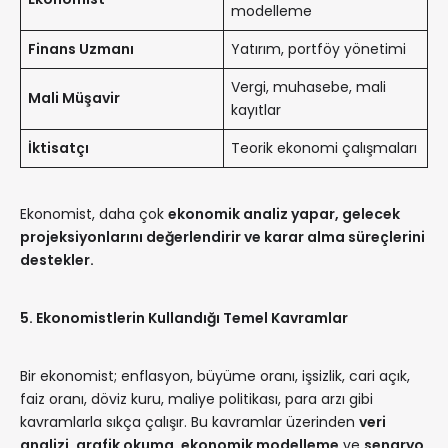
modelleme
Finans Uzmanı
Yatırım, portföy yönetimi
Vergi, muhasebe, mali
Mali Müşavir
kayıtlar
İktisatçı
Teorik ekonomi çalışmaları
Ekonomist, daha çok
ekonomik analiz yapar, gelecek
projeksiyonlarını değerlendirir ve karar alma süreçlerini
destekler.
5. Ekonomistlerin Kullandığı Temel Kavramlar
Bir ekonomist; enflasyon, büyüme oranı, işsizlik, cari açık,
faiz oranı, döviz kuru, maliye politikası, para arzı gibi
kavramlarla sıkça çalışır. Bu kavramlar üzerinden
veri
analizi
,
grafik okuma
,
ekonomik modelleme
ve
senaryo