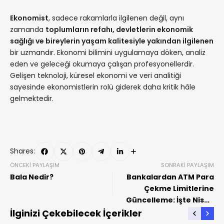
Ekonomist
, sadece rakamlarla ilgilenen değil, aynı
zamanda
toplumların refahı, devletlerin ekonomik
sağlığı ve bireylerin yaşam kalitesiyle yakından ilgilenen
bir uzmandır. Ekonomi bilimini uygulamaya döken, analiz
eden ve geleceği okumaya çalışan profesyonellerdir.
Gelişen teknoloji, küresel ekonomi ve veri analitiği
sayesinde ekonomistlerin rolü giderek daha kritik hâle
gelmektedir.
Shares:
ÖNCEKI PAYLAŞIM
SONRAKI PAYLAŞIM
Bala Nedir?
Bankalardan ATM Para
Çekme Limitlerine
Güncelleme: İşte Nisan
2025 İtibarıyla Yeni
İlginizi Çekebilecek İçerikler
Limitler